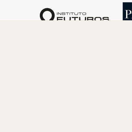
O INSTITUTO
PROGRAM
Quem somos
Cultura
Nossa História
Educação