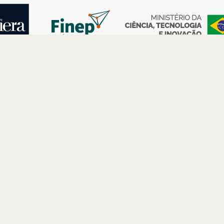
AS
ESPAÇOS
PARCERIAS
Petrobras
Futuros –
Arte e