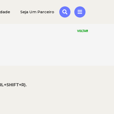
idade
Seja Um Parceiro
VOLTAR
RL+SHIFT+R).