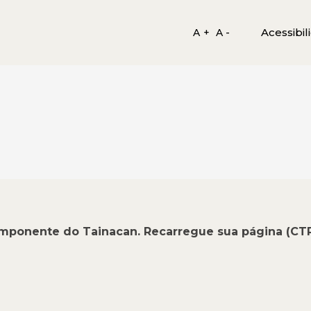
Acessibil
A +
A -
omponente do Tainacan. Recarregue sua página (CT