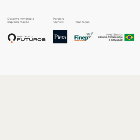
O INSTITUTO
Quem somos
Nossa História
Nossos Números
Quem faz