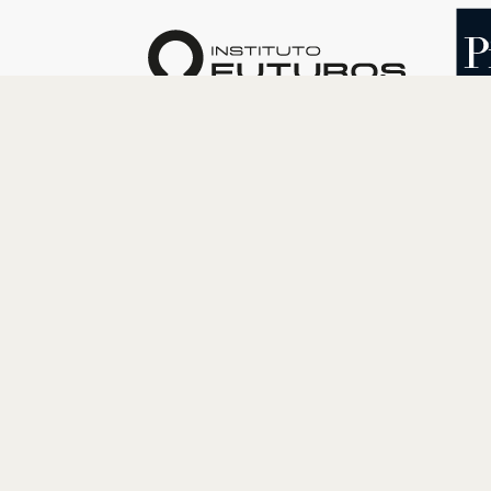
O INSTITUTO
PROGRAM
Quem somos
Cultura
Nossa História
Educação