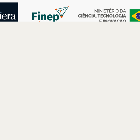
AS
ESPAÇOS
PARCERIAS
Petrobras
Futuros –
Arte e