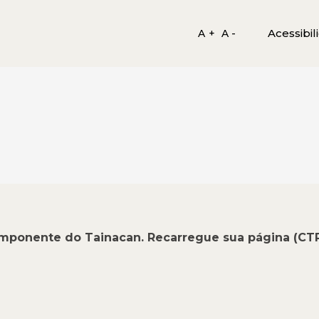
Acessibil
A +
A -
omponente do Tainacan. Recarregue sua página (CT