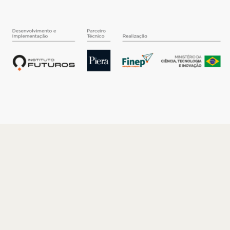
O INSTITUTO
Quem somos
Nossa História
Nossos Números
Quem faz