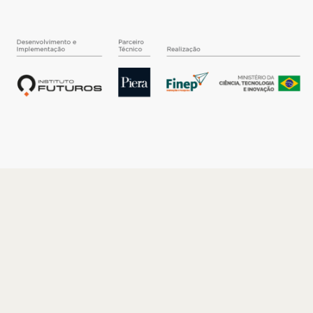
O INSTITUTO
Quem somos
Nossa História
Nossos Números
Quem faz