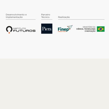
O INSTITUTO
Quem somos
Nossa História
Nossos Números
Quem faz