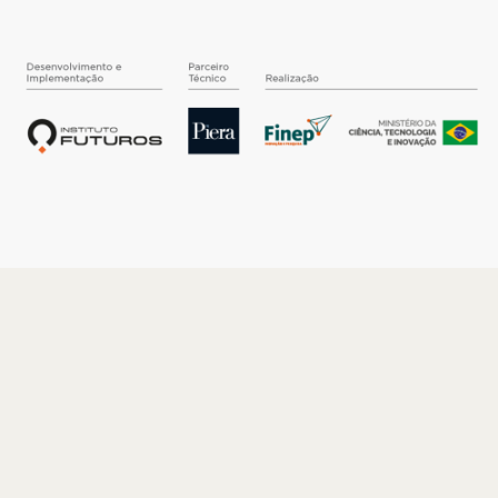
O INSTITUTO
Quem somos
Nossa História
Nossos Números
Quem faz