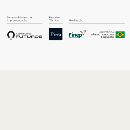
O INSTITUTO
Quem somos
Nossa História
Nossos Números
Quem faz