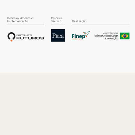
O INSTITUTO
Quem somos
Nossa História
Nossos Números
Quem faz