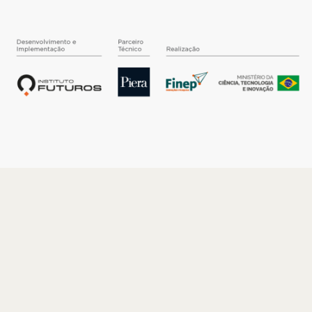
O INSTITUTO
Quem somos
Nossa História
Nossos Números
Quem faz