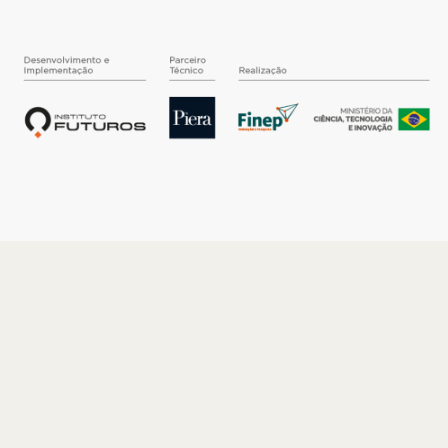
O INSTITUTO
Quem somos
Nossa História
Nossos Números
Quem faz