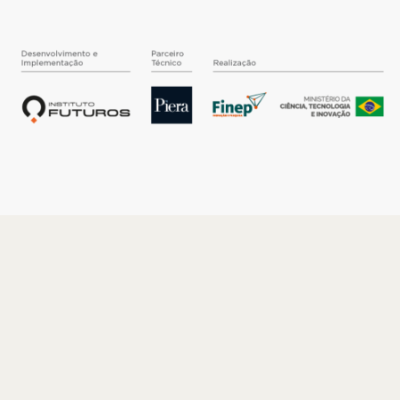
O INSTITUTO
Quem somos
Nossa História
Nossos Números
Quem faz