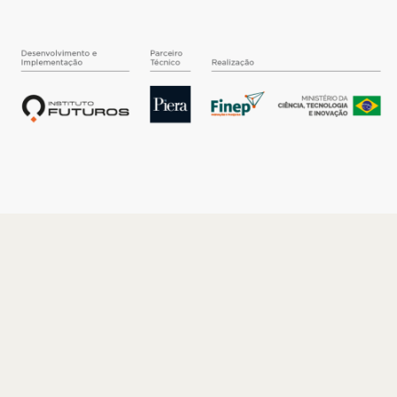
O INSTITUTO
Quem somos
Nossa História
Nossos Números
Quem faz