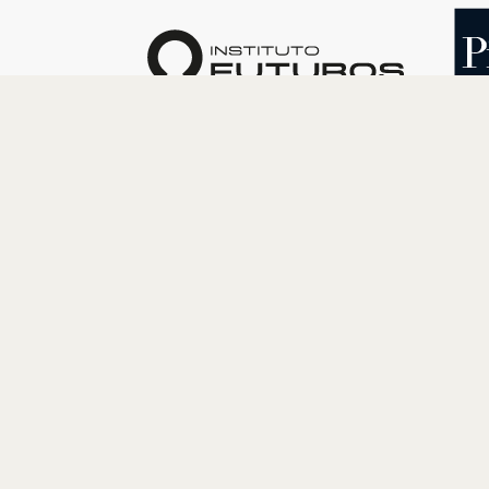
O INSTITUTO
PROGRAM
Quem somos
Cultura
Nossa História
Educação