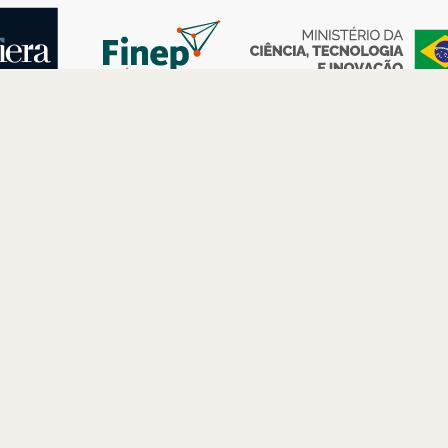
AS
ESPAÇOS
PARCERIAS
Petrobras
Futuros –
Arte e