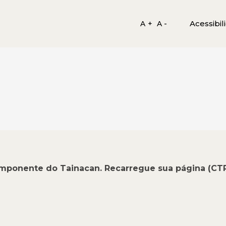
Acessibil
A +
A -
omponente do Tainacan. Recarregue sua página (CT