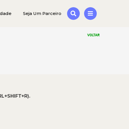
idade
Seja Um Parceiro
VOLTAR
RL+SHIFT+R).