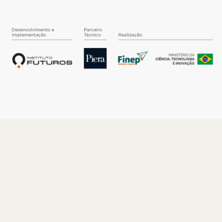
O INSTITUTO
Quem somos
Nossa História
Nossos Números
Quem faz