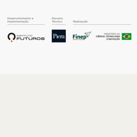
O INSTITUTO
Quem somos
Nossa História
Nossos Números
Quem faz