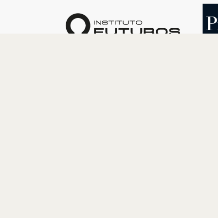
O INSTITUTO
PROGRAM
Quem somos
Cultura
Nossa História
Educação