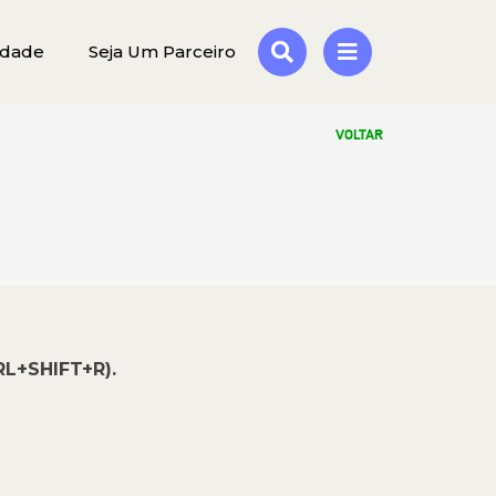
idade
Seja Um Parceiro
VOLTAR
RL+SHIFT+R).