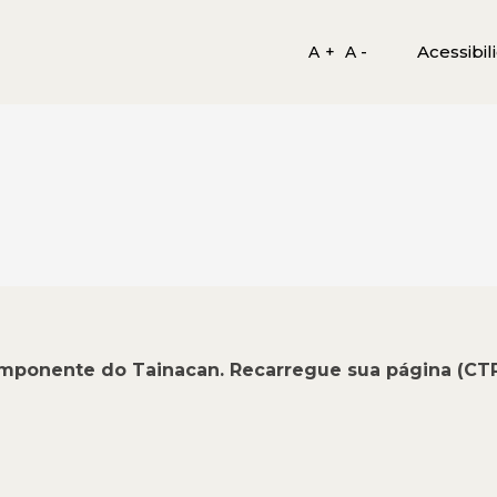
Acessibil
A +
A -
omponente do Tainacan. Recarregue sua página (CT