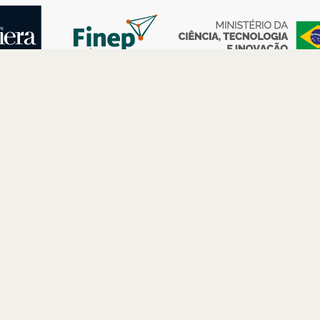
AS
ESPAÇOS
PARCERIAS
Petrobras
Futuros –
Arte e