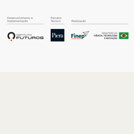
O INSTITUTO
Quem somos
Nossa História
Nossos Números
Quem faz