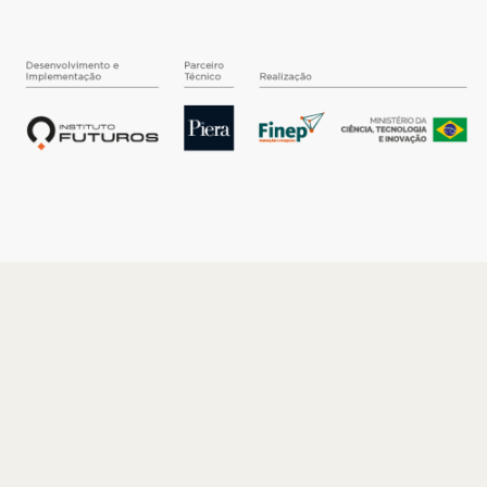
O INSTITUTO
Quem somos
Nossa História
Nossos Números
Quem faz