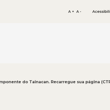
Acessibil
A +
A -
omponente do Tainacan. Recarregue sua página (CT