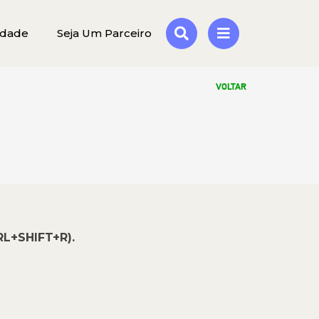
idade
Seja Um Parceiro
VOLTAR
RL+SHIFT+R).