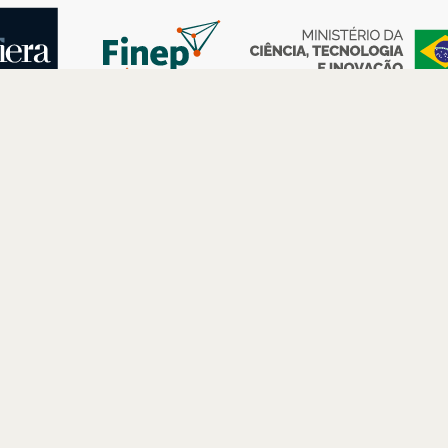
AS
ESPAÇOS
PARCERIAS
Petrobras
Futuros –
Arte e