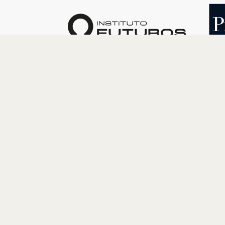
O INSTITUTO
PROGRAM
Quem somos
Cultura
Nossa História
Educação