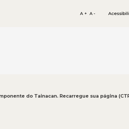
Acessibil
A +
A -
omponente do Tainacan. Recarregue sua página (CT