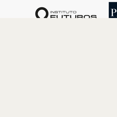
O INSTITUTO
PROGRAM
Quem somos
Cultura
Nossa História
Educação