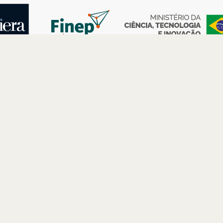
AS
ESPAÇOS
PARCERIAS
Petrobras
Futuros –
Arte e