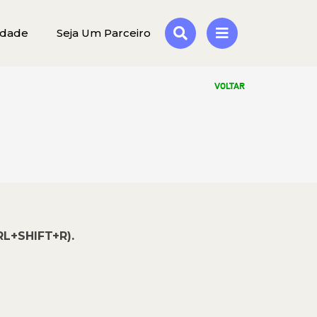
idade
Seja Um Parceiro
VOLTAR
RL+SHIFT+R).