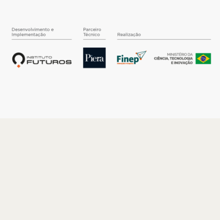
O INSTITUTO
Quem somos
Nossa História
Nossos Números
Quem faz