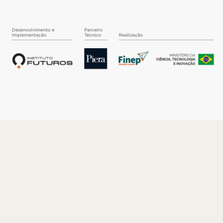
O INSTITUTO
Quem somos
Nossa História
Nossos Números
Quem faz