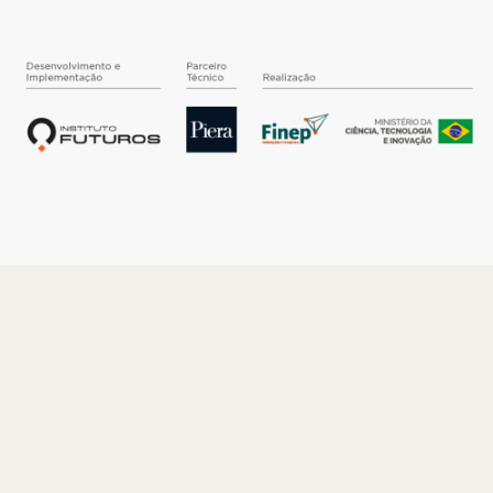
O INSTITUTO
Quem somos
Nossa História
Nossos Números
Quem faz