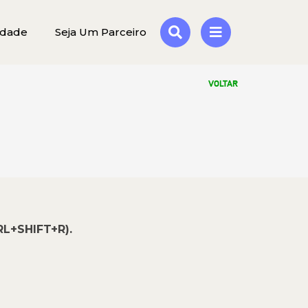
idade
Seja Um Parceiro
VOLTAR
RL+SHIFT+R).