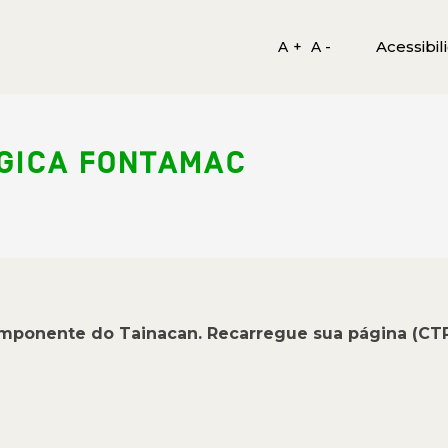
Acessibil
A +
A -
GICA FONTAMAC
omponente do Tainacan. Recarregue sua página (CT