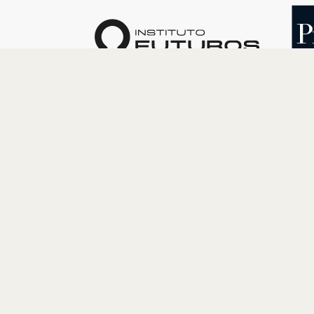
O INSTITUTO
PROGRAM
Quem somos
Cultura
Nossa História
Educação