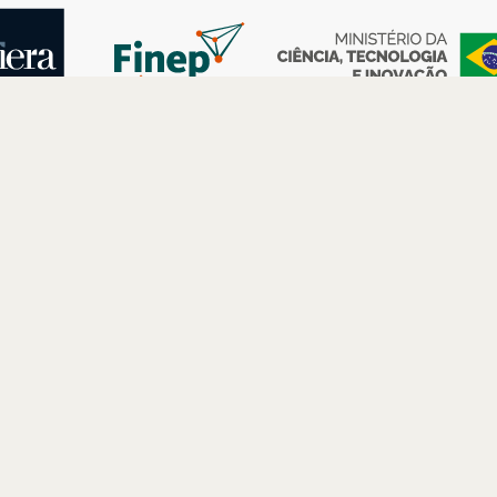
AS
ESPAÇOS
PARCERIAS
Petrobras
Futuros –
Arte e