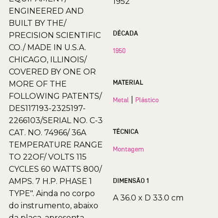
1952
ENGINEERED AND
BUILT BY THE/
DÉCADA
PRECISION SCIENTIFIC
CO./ MADE IN U.S.A.
1950
CHICAGO, ILLINOIS/
COVERED BY ONE OR
MATERIAL
MORE OF THE
FOLLOWING PATENTS/
|
Metal
Plástico
DES117193-2325197-
2266103/SERIAL NO. C-3
TÉCNICA
CAT. NO. 74966/ 36A
TEMPERATURE RANGE
Montagem
TO 22OF/ VOLTS 115
CYCLES 60 WATTS 800/
AMPS. 7 H.P. PHASE 1
DIMENSÃO 1
TYPE". Ainda no corpo
A 36.0 x D 33.0 cm
do instrumento, abaixo
da placa, apresenta