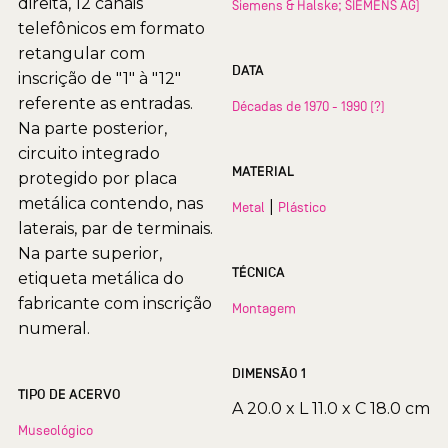
direita, 12 canais
Siemens & Halske; SIEMENS AG)
telefônicos em formato
retangular com
DATA
inscrição de "1" à "12"
referente as entradas.
Décadas de 1970 - 1990 (?)
Na parte posterior,
circuito integrado
MATERIAL
protegido por placa
metálica contendo, nas
|
Metal
Plástico
laterais, par de terminais.
Na parte superior,
TÉCNICA
etiqueta metálica do
fabricante com inscrição
Montagem
numeral.
DIMENSÃO 1
TIPO DE ACERVO
A 20.0 x L 11.0 x C 18.0 cm
Museológico