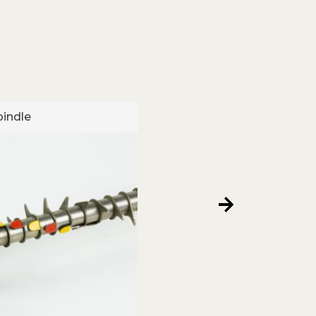
pindle
Trip Spindle