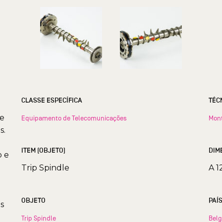
CLASSE ESPECÍFICA
TÉC
de
Equipamento de Telecomunicações
Mon
s.
ITEM (OBJETO)
DIM
o e
Trip Spindle
A 1
OBJETO
PAÍ
s
Trip Spindle
Belg