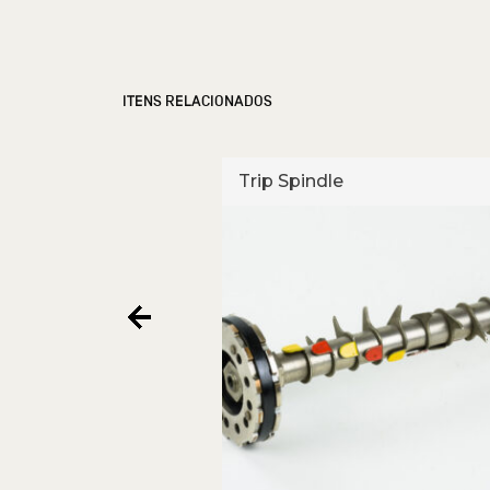
ITENS RELACIONADOS
e
Trip Spindle