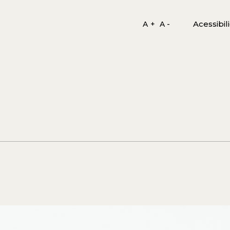
Acessibil
A +
A -