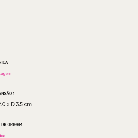
NICA
tagem
ENSÃO 1
2.0 x D 3.5 cm
S DE ORIGEM
ica