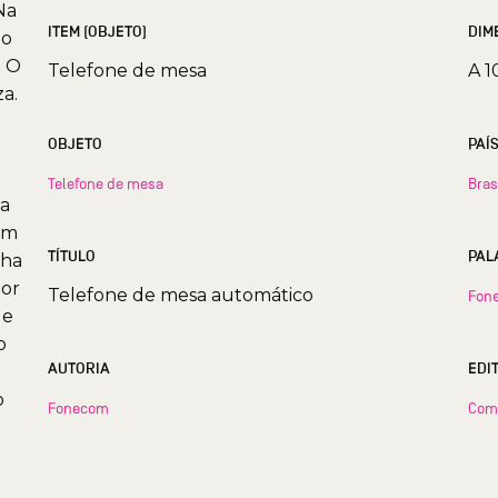
Na
ITEM (OBJETO)
DIM
do
. O
Telefone de mesa
A 1
a.
OBJETO
PAÍ
Telefone de mesa
Bras
na
om
TÍTULO
PAL
cha
dor
Telefone de mesa automático
Fon
de
o
AUTORIA
EDI
o
Fonecom
Com