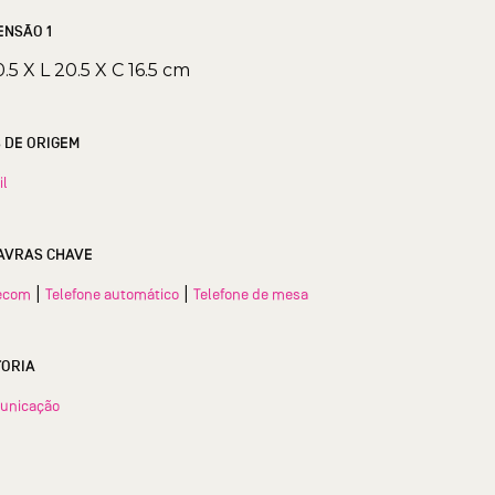
ENSÃO 1
0.5 X L 20.5 X C 16.5 cm
S DE ORIGEM
il
AVRAS CHAVE
|
|
ecom
Telefone automático
Telefone de mesa
TORIA
unicação