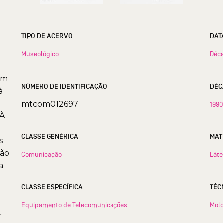
TIPO DE ACERVO
DAT
o
Museológico
Déca
om
NÚMERO DE IDENTIFICAÇÃO
DÉC
à
mtcom012697
1990
 À
CLASSE GENÉRICA
MAT
s
são
Comunicação
Láte
a
CLASSE ESPECÍFICA
TÉC
,
Equipamento de Telecomunicações
Mol
r