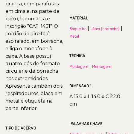
branca, com parafusos
em cima e, na parte de
MATERIAL
baixo, logomarca e
inscrição "CAT. 1431". O
|
|
Baquelita
Látex (borracha)
cordão da direita é
Metal
espiralado, em borracha,
e liga o monofone à
caixa. A base possui
TÉCNICA
quatro pés de formato
|
Moldagem
Montagem
circular e de borracha
nas extremidades.
Apresenta também dois
DIMENSÃO 1
respiradouros, placa em
A 15.0 x L 14.0 x C 22.0
metal e etiqueta na
cm
parte inferior.
PALAVRAS CHAVE
TIPO DE ACERVO