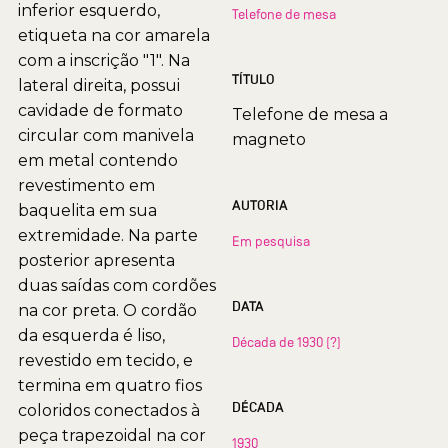
inferior esquerdo,
Telefone de mesa
etiqueta na cor amarela
com a inscrição "1". Na
TÍTULO
lateral direita, possui
cavidade de formato
Telefone de mesa a
circular com manivela
magneto
em metal contendo
revestimento em
AUTORIA
baquelita em sua
extremidade. Na parte
Em pesquisa
posterior apresenta
duas saídas com cordões
DATA
na cor preta. O cordão
da esquerda é liso,
Década de 1930 (?)
revestido em tecido, e
termina em quatro fios
DÉCADA
coloridos conectados à
peça trapezoidal na cor
1930