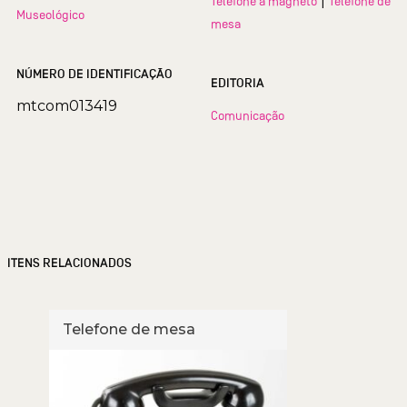
|
Telefone a magneto
Telefone de
Museológico
mesa
NÚMERO DE IDENTIFICAÇÃO
EDITORIA
mtcom013419
Comunicação
ITENS RELACIONADOS
Telefone de mesa
Tele