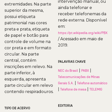
intervenção manual, ou
extremidades. Na parte
ainda telefonar e
superior da mesma,
receber telefonemas da
possui etiqueta
rede externa. Disponível
patrimonial nas cores
em:
preta e prata, etiqueta
https://pt.wikipedia.org/wiki/PBX
de papel e botão para
/ Acessado em maio de
controle de volume na
2019.
cor preta e em formato
circular. Na parte
central, contém
PALAVRAS CHAVE
inscrições em relevo. Na
|
|
NEC do Brasil
PABX
parte inferior, à
Telecomunicações de Minas
esquerda, apresenta
|
Gerais S.A.
Telefone automático
parte circular em relevo
|
|
Telefone de mesa
TELEMIG
contendo respiradouros.
EDITORIA
TIPO DE ACERVO