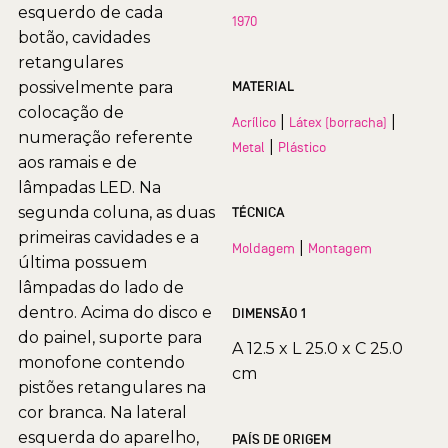
esquerdo de cada
1970
botão, cavidades
retangulares
possivelmente para
MATERIAL
colocação de
|
|
Acrílico
Látex (borracha)
numeração referente
|
Metal
Plástico
aos ramais e de
lâmpadas LED. Na
segunda coluna, as duas
TÉCNICA
primeiras cavidades e a
|
Moldagem
Montagem
última possuem
lâmpadas do lado de
dentro. Acima do disco e
DIMENSÃO 1
do painel, suporte para
A 12.5 x L 25.0 x C 25.0
monofone contendo
cm
pistões retangulares na
cor branca. Na lateral
esquerda do aparelho,
PAÍS DE ORIGEM