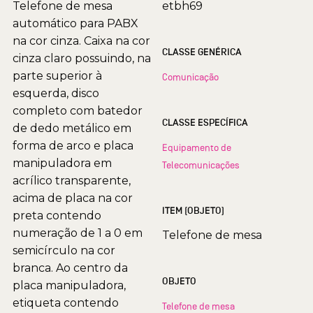
Telefone de mesa
etbh69
automático para PABX
na cor cinza. Caixa na cor
CLASSE GENÉRICA
cinza claro possuindo, na
parte superior à
Comunicação
esquerda, disco
completo com batedor
CLASSE ESPECÍFICA
de dedo metálico em
forma de arco e placa
Equipamento de
manipuladora em
Telecomunicações
acrílico transparente,
acima de placa na cor
ITEM (OBJETO)
preta contendo
numeração de 1 a 0 em
Telefone de mesa
semicírculo na cor
branca. Ao centro da
OBJETO
placa manipuladora,
etiqueta contendo
Telefone de mesa