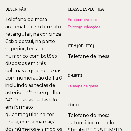
DESCRIÇÃO
CLASSE ESPECÍFICA
Telefone de mesa
Equipamento de
automático em formato
Telecomunicações
retangular, na cor cinza.
Caixa possui, na parte
ITEM (OBJETO)
superior, teclado
numérico com botões
Telefone de mesa
dispostos em três
colunas e quatro fileiras
OBJETO
com numeração de 1 a 0,
incluindo as teclas de
Telefone de mesa
asterisco "*" e cerquilha
"#". Todas as teclas são
TÍTULO
em formato
quadrangular na cor
Telefone de mesa
preta, com a marcação
automático modelo
dos números e símbolos
Statlite BT 278 E-M/TD