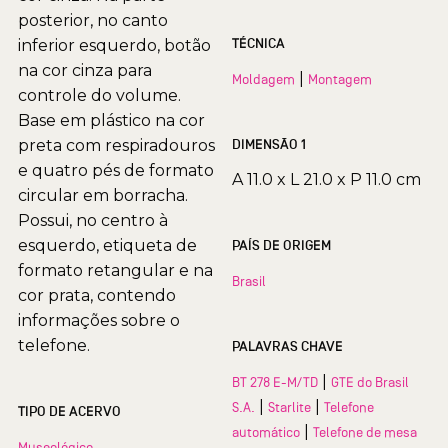
posterior, no canto
TÉCNICA
inferior esquerdo, botão
na cor cinza para
|
Moldagem
Montagem
controle do volume.
Base em plástico na cor
preta com respiradouros
DIMENSÃO 1
e quatro pés de formato
A 11.0 x L 21.0 x P 11.0 cm
circular em borracha.
Possui, no centro à
esquerdo, etiqueta de
PAÍS DE ORIGEM
formato retangular e na
Brasil
cor prata, contendo
informações sobre o
telefone.
PALAVRAS CHAVE
|
BT 278 E-M/TD
GTE do Brasil
|
|
S.A.
Starlite
Telefone
TIPO DE ACERVO
|
automático
Telefone de mesa
Museológico