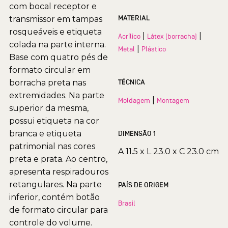
com bocal receptor e
MATERIAL
transmissor em tampas
rosqueáveis e etiqueta
|
|
Acrílico
Látex (borracha)
colada na parte interna.
|
Metal
Plástico
Base com quatro pés de
formato circular em
borracha preta nas
TÉCNICA
extremidades. Na parte
|
Moldagem
Montagem
superior da mesma,
possui etiqueta na cor
branca e etiqueta
DIMENSÃO 1
patrimonial nas cores
A 11.5 x L 23.0 x C 23.0 cm
preta e prata. Ao centro,
apresenta respiradouros
retangulares. Na parte
PAÍS DE ORIGEM
inferior, contém botão
Brasil
de formato circular para
controle do volume.