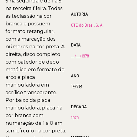
5 na segunda e de 1 a 5
na terceira fileira. Todas
AUTORIA
as teclas são na cor
branca e possuem
GTE do Brasil S. A.
formato retangular,
com a marcação dos
DATA
números na cor preta. À
direita, disco completo
__/__/1978
com batedor de dedo
metálico em formato de
ANO
arco e placa
manipuladora em
1978
acrílico transparente.
Por baixo da placa
DÉCADA
manipuladora, placa na
cor branca com
1970
numeração de 1 a 0 em
semicírculo na cor preta.