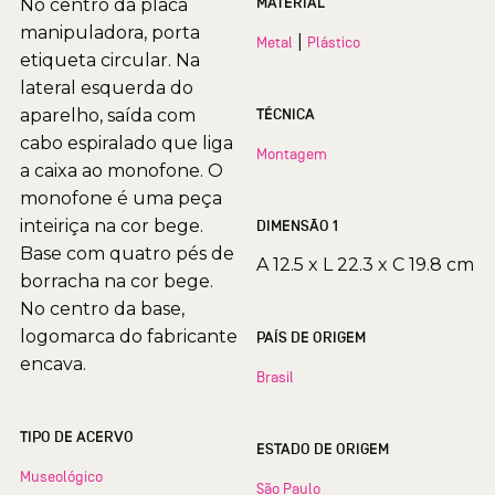
MATERIAL
No centro da placa
manipuladora, porta
|
Metal
Plástico
etiqueta circular. Na
lateral esquerda do
aparelho, saída com
TÉCNICA
cabo espiralado que liga
Montagem
a caixa ao monofone. O
monofone é uma peça
inteiriça na cor bege.
DIMENSÃO 1
Base com quatro pés de
A 12.5 x L 22.3 x C 19.8 cm
borracha na cor bege.
No centro da base,
logomarca do fabricante
PAÍS DE ORIGEM
encava.
Brasil
TIPO DE ACERVO
ESTADO DE ORIGEM
Museológico
São Paulo