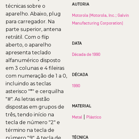
AUTORIA
técnicas sobre o
aparelho. Abaixo, plug
Motorola (Motorola, Inc.; Galvin
para carregador. Na
Manufacturing Corporation)
parte superior, antena
retrátil. Com o flip
DATA
aberto, o aparelho
apresenta teclado
Década de 1990
alfanumérico disposto
em 3 colunas e 4 fileiras
DÉCADA
com numeração de 1 a 0,
incluindo as teclas
1990
asterisco "*" e cerquilha
"#". As letras estão
MATERIAL
dispostas em grupos de
três, tendo início na
|
Metal
Plástico
tecla de número "2" e
término na tecla de
TÉCNICA
número "9". A tecla de