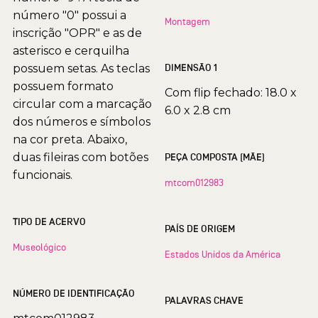
número "0" possui a
Montagem
inscrição "OPR" e as de
asterisco e cerquilha
possuem setas. As teclas
DIMENSÃO 1
possuem formato
Com flip fechado: 18.0 x
circular com a marcação
6.0 x 2.8 cm
dos números e símbolos
na cor preta. Abaixo,
duas fileiras com botões
PEÇA COMPOSTA (MÃE)
funcionais.
mtcom012983
TIPO DE ACERVO
PAÍS DE ORIGEM
Museológico
Estados Unidos da América
NÚMERO DE IDENTIFICAÇÃO
PALAVRAS CHAVE