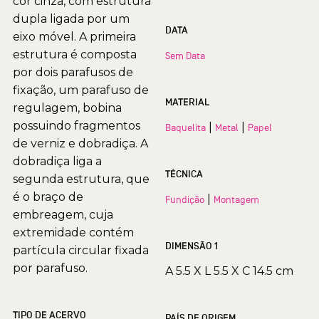
cor cinza, com estrutura
dupla ligada por um
DATA
eixo móvel. A primeira
estrutura é composta
Sem Data
por dois parafusos de
fixação, um parafuso de
MATERIAL
regulagem, bobina
possuindo fragmentos
|
|
Baquelita
Metal
Papel
de verniz e dobradiça. A
dobradiça liga a
TÉCNICA
segunda estrutura, que
é o braço de
|
Fundição
Montagem
embreagem, cuja
extremidade contém
DIMENSÃO 1
partícula circular fixada
por parafuso.
A 5.5 X L 5.5 X C 14.5 cm
TIPO DE ACERVO
PAÍS DE ORIGEM