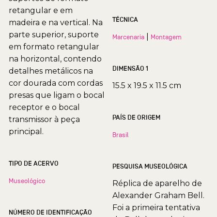
retangular e em
TÉCNICA
madeira e na vertical. Na
parte superior, suporte
|
Marcenaria
Montagem
em formato retangular
na horizontal, contendo
DIMENSÃO 1
detalhes metálicos na
cor dourada com cordas
15.5 x 19.5 x 11.5 cm
presas que ligam o bocal
receptor e o bocal
PAÍS DE ORIGEM
transmissor à peça
principal.
Brasil
TIPO DE ACERVO
PESQUISA MUSEOLÓGICA
Museológico
Réplica de aparelho de
Alexander Graham Bell.
Foi a primeira tentativa
NÚMERO DE IDENTIFICAÇÃO