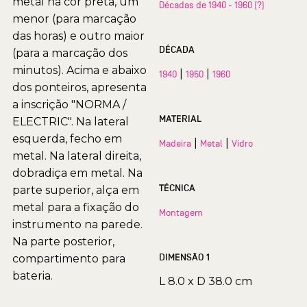
metal na cor preta, um
Décadas de 1940 - 1960 (?)
menor (para marcação
das horas) e outro maior
DÉCADA
(para a marcação dos
minutos). Acima e abaixo
|
|
1940
1950
1960
dos ponteiros, apresenta
a inscrição "NORMA /
MATERIAL
ELECTRIC". Na lateral
esquerda, fecho em
|
|
Madeira
Metal
Vidro
metal. Na lateral direita,
dobradiça em metal. Na
TÉCNICA
parte superior, alça em
metal para a fixação do
Montagem
instrumento na parede.
Na parte posterior,
DIMENSÃO 1
compartimento para
bateria.
L 8.0 x D 38.0 cm