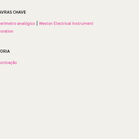
AVRAS CHAVE
|
rímetro analógico
Weston Electrical Instrument
oration
TORIA
unicação