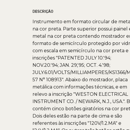
DESCRIÇÃO
Instrumento em formato circular de meta
na cor preta. Parte superior possui painel
metal na cor preta contendo mostrador 
formato de semicírculo protegido por vidr
com escala em semicírculo na cor preta e 
inscrições "PATENTED JULY 10.'94;
NOV.20.'94; JAN. 29,'95; OCT. 4.'98;
JULY.6.01/VOLTS/MILLIAMPERES/KS1366
57 N° 108913". Abaixo do mostrador, placa
metálica com informações técnicas, e em
relevo a inscrição "WESTON ELECTRICAL
INSTRUMENT CO. / NEWARK, N.J., USA.". 
contém cinco botões giratórios na cor pret
Dois deles estão na parte de cima e são
referentes às inscrições "120V/1.2.MA" e