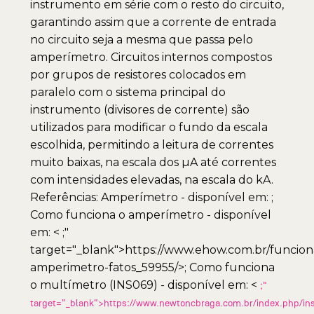
instrumento em série com o resto do circuito,
garantindo assim que a corrente de entrada
no circuito seja a mesma que passa pelo
amperímetro. Circuitos internos compostos
por grupos de resistores colocados em
paralelo com o sistema principal do
instrumento (divisores de corrente) são
utilizados para modificar o fundo da escala
escolhida, permitindo a leitura de correntes
muito baixas, na escala dos µA até correntes
com intensidades elevadas, na escala do kA.
Referências: Amperímetro - disponível em: ;
Como funciona o amperímetro - disponível
em: <
;"
target="_blank">https://www.ehow.com.br/funcion
amperimetro-fatos_59955/>; Como funciona
o multímetro (INS069) - disponível em: <
;"
target="_blank">https://www.newtoncbraga.com.br/index.php/in