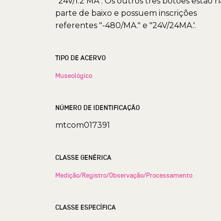
"24V/1.2 MA". Os outros três botões estão n
parte de baixo e possuem inscrições
referentes "-480/MA." e "24V/24MA.'.
TIPO DE ACERVO
Museológico
NÚMERO DE IDENTIFICAÇÃO
mtcom017391
CLASSE GENÉRICA
Medição/Registro/Observação/Processamento
CLASSE ESPECÍFICA