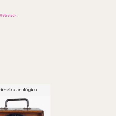
3%98rsted>.
ímetro analógico
Miliamperímetro analó
para corrente contínua