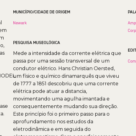
MUNICÍPIO/CIDADE DE ORIGEM
PAL
l
Newark
Ampe
 em
Corp
em
PESQUISA MUSEOLÓGICA
o,
EDI
as
Mede a intensidade da corrente elétrica que
passa por uma sessão transversal de um
Com
condutor elétrico. Hans Christian Oersted,
/MODEL
um físico e químico dinamarquês que viveu
de 1777 a 1851 descobriu que uma corrente
elétrica pode atuar a distancia,
movimentando uma agulha imantada e
Base
consequentemente mudando sua direção.
a.
Este princípio foi o primeiro passo para o
aprofundamento nos estudos da
eletrodinâmica e em seguida do