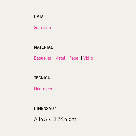
DATA
Sem Data
MATERIAL
|
|
|
Baquelita
Metal
Papel
Vidro
TÉCNICA
Montagem
DIMENSÃO 1
A 14.5 x D 24.4 cm