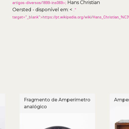
Hans Christian
artigos-diversos/1899-ins069>;
Oersted - disponível em: <
."
target="_blank">https://pt.wikipedia.org/wiki/Hans_Christian_%C
Fragmento de Amperímetro
Amper
analógico