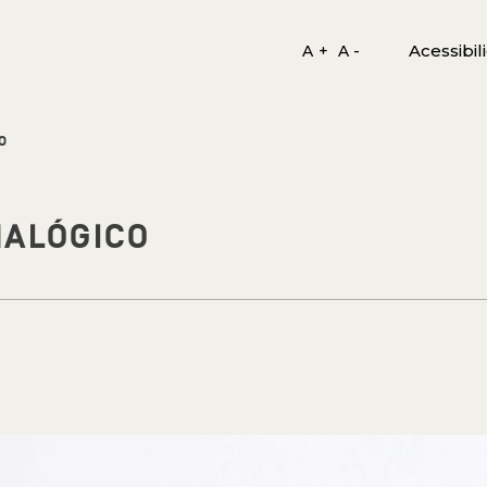
Acessibil
A +
A -
O
NALÓGICO