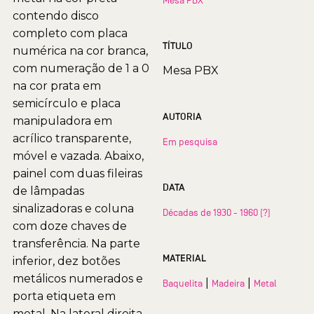
contendo disco
completo com placa
TÍTULO
numérica na cor branca,
com numeração de 1 a 0
Mesa PBX
na cor prata em
semicírculo e placa
AUTORIA
manipuladora em
acrílico transparente,
Em pesquisa
móvel e vazada. Abaixo,
painel com duas fileiras
DATA
de lâmpadas
sinalizadoras e coluna
Décadas de 1930 - 1960 (?)
com doze chaves de
transferência. Na parte
MATERIAL
inferior, dez botões
metálicos numerados e
|
|
Baquelita
Madeira
Metal
porta etiqueta em
metal. Na lateral direita,