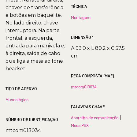
TÉCNICA
chaves de transferência
e botões em baquelite.
Montagem
No lado direito, chave
interruptora. Na parte
DIMENSÃO 1
frontal, à esquerda,
entrada para manivela e,
A 93.0 x L 80.2 x C 57.5
à direita, saída de cabo
cm
que liga a mesa ao fone
headset.
PEÇA COMPOSTA (MÃE)
mtcom013034
TIPO DE ACERVO
Museológico
PALAVRAS CHAVE
|
Aparelho de comunicação
NÚMERO DE IDENTIFICAÇÃO
Mesa PBX
mtcom013034