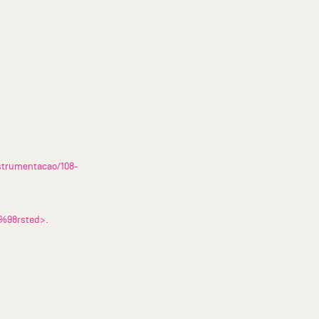
strumentacao/108-
3%98rsted>.