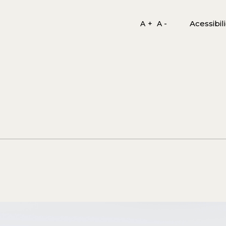
Acessibil
A +
A -