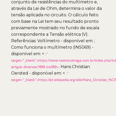
conjunto de resistências do multímetro e,
através da Lei de Ohm, determina o valor da
tensão aplicada no circuito. O cálculo feito
com base na Lei tem seu resultado pronto
previamente mostrado no fundo de escala
correspondente a Tensão elétrica (V).
Referências: Voltímetro - disponível em: ;
Como funciona o multímetro (INS069) -
disponível em: <
;"
target="_blank">https://www.newtoncbraga.com.br/index.php/in
Hans Christian
artigos-diversos/1899-ins069>;
Oersted - disponível em: <
."
target="_blank">https://pt.wikipedia.org/wiki/Hans_Christian_%C