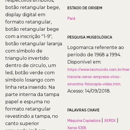
respectivos símbolos,
botão retangular bege,
ESTADO DE ORIGEM
display digital em
Pará
formato retangular,
botão retangular bege
com a inscrição "1-9",
PESQUISA MUSEOLÓGICA
botão retangular laranja
Logomarca referente ao
com símbolo de
período de 1968 a 1994.
triangulo invertido
Disponível em:
dentro de circulo, um
https://www.tecmundo.com.br/mer
led, botão verde com
historia-xerox-empresa-virou-
símbolo losango com
sinonimo-fotocopia-video.htm.
linha reta inserido. Na
Acesso: 14/09/2018.
parte interna da tampa
papel e espuma no
formato retangular
PALAVRAS CHAVE
revestindo a tampa, no
|
|
Máquina Copiadora
XEROX
canto superior
Xerox 5305