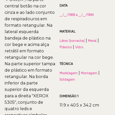
DATA
central botão na cor
cinza e ao lado conjunto
__/__/1968 a __/__/1994
de respiradouros em
formato retangular. Na
lateral esquerda
MATERIAL
bandeja de plástico na
|
|
Látex (borracha)
Metal
cor bege e acima alça
|
Plástico
Vidro
retrátil em formato
retangular na cor bege.
Na parte superior tampa
TÉCNICA
de plástico em formato
|
|
Modelagem
Montagem
retangular. Na borda
Soldagem
inferior da parte
superior da esquerda
para a direita "XEROX
DIMENSÃO 1
5305", conjunto de
11.9 x 40.5 x 34.2 cm
quatro leds e