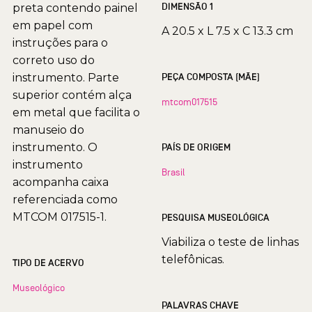
DIMENSÃO 1
preta contendo painel
em papel com
A 20.5 x L 7.5 x C 13.3 cm
instruções para o
correto uso do
instrumento. Parte
PEÇA COMPOSTA (MÃE)
superior contém alça
mtcom017515
em metal que facilita o
manuseio do
instrumento. O
PAÍS DE ORIGEM
instrumento
Brasil
acompanha caixa
referenciada como
MTCOM 017515-1.
PESQUISA MUSEOLÓGICA
Viabiliza o teste de linhas
telefônicas.
TIPO DE ACERVO
Museológico
PALAVRAS CHAVE