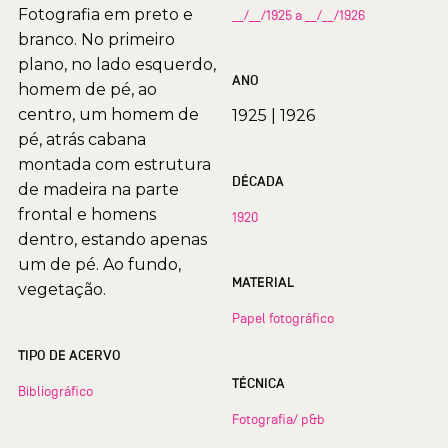
Fotografia em preto e
__/__/1925 a __/__/1926
branco. No primeiro
plano, no lado esquerdo,
ANO
homem de pé, ao
centro, um homem de
1925
|
1926
pé, atrás cabana
montada com estrutura
DÉCADA
de madeira na parte
frontal e homens
1920
dentro, estando apenas
um de pé. Ao fundo,
MATERIAL
vegetação.
Papel fotográfico
TIPO DE ACERVO
TÉCNICA
Bibliográfico
Fotografia/ p&b