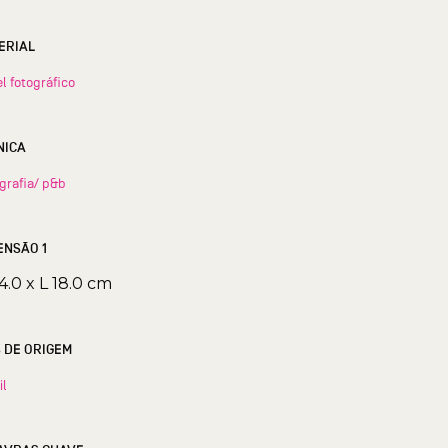
ERIAL
l fotográfico
NICA
grafia/ p&b
ENSÃO 1
4.0 x L 18.0 cm
S DE ORIGEM
il