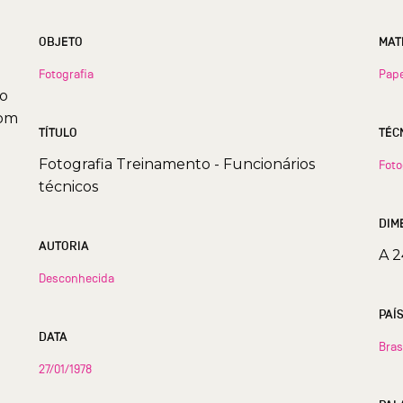
OBJETO
MAT
Fotografia
Pape
No
com
TÍTULO
TÉC
Fotografia Treinamento - Funcionários
Foto
técnicos
DIM
AUTORIA
A 2
Desconhecida
PAÍ
DATA
Bras
27/01/1978