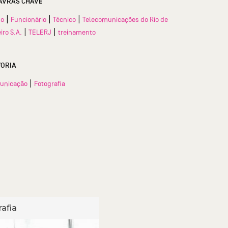
AVRAS CHAVE
|
|
|
so
Funcionário
Técnico
Telecomunicações do Rio de
|
|
iro S.A.
TELERJ
treinamento
TORIA
|
unicação
Fotografia
afia
Fotografia