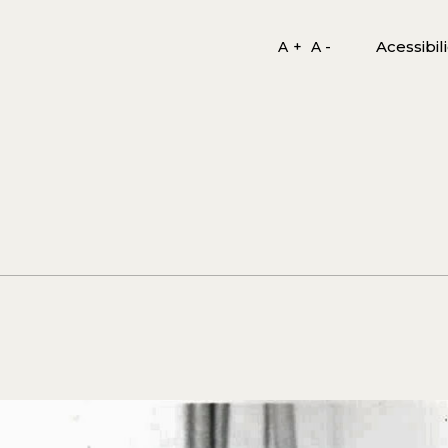
Acessibil
A +
A -