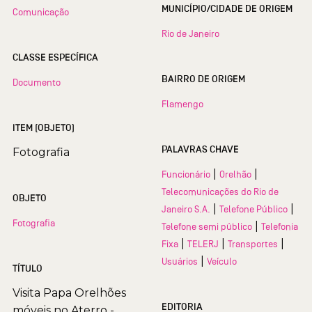
MUNICÍPIO/CIDADE DE ORIGEM
Comunicação
Rio de Janeiro
CLASSE ESPECÍFICA
BAIRRO DE ORIGEM
Documento
Flamengo
ITEM (OBJETO)
PALAVRAS CHAVE
Fotografia
|
|
Funcionário
Orelhão
Telecomunicações do Rio de
OBJETO
|
|
Janeiro S.A.
Telefone Público
Fotografia
|
Telefone semi público
Telefonia
|
|
|
Fixa
TELERJ
Transportes
|
Usuários
Veículo
TÍTULO
Visita Papa Orelhões
EDITORIA
móveis no Aterro -