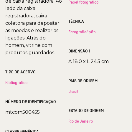
de caixa registradora. Ao
Papel fotográfico
lado da caixa
registradora, caixa
TÉCNICA
coletora para depositar
as moedas e realizar as
Fotografia/ p&b
ligações. Atrás do
homem, vitrine com
DIMENSÃO 1
produtos guardados.
A 18.0 x L 24.5 cm
TIPO DE ACERVO
PAÍS DE ORIGEM
Bibliográfico
Brasil
NÚMERO DE IDENTIFICAÇÃO
ESTADO DE ORIGEM
mtcom500455
Rio de Janeiro
CLASSE GENÉRICA