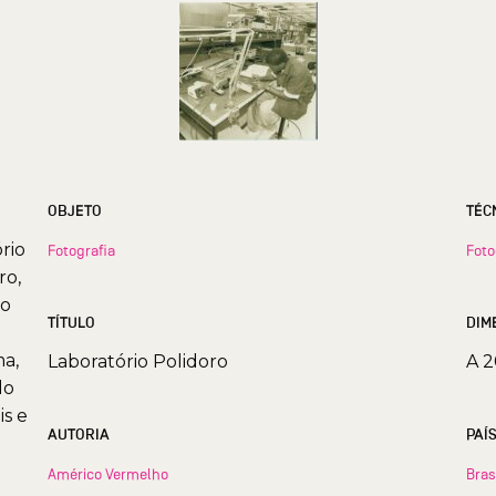
OBJETO
TÉC
rio
Fotografia
Foto
ro,
ro
TÍTULO
DIM
a,
Laboratório Polidoro
A 2
do
is e
AUTORIA
PAÍ
Américo Vermelho
Bras