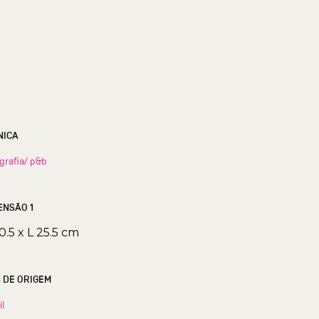
NICA
grafia/ p&b
ENSÃO 1
0.5 x L 25.5 cm
S DE ORIGEM
il