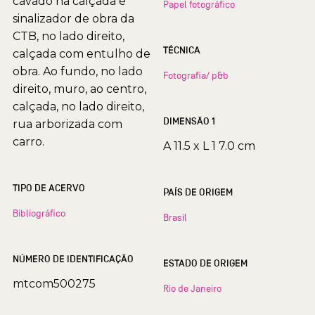
cavado na calçada e
Papel fotográfico
sinalizador de obra da
CTB, no lado direito,
TÉCNICA
calçada com entulho de
obra. Ao fundo, no lado
Fotografia/ p&b
direito, muro, ao centro,
calçada, no lado direito,
DIMENSÃO 1
rua arborizada com
carro.
A 11.5 x L 1 7.0 cm
TIPO DE ACERVO
PAÍS DE ORIGEM
Bibliográfico
Brasil
NÚMERO DE IDENTIFICAÇÃO
ESTADO DE ORIGEM
mtcom500275
Rio de Janeiro