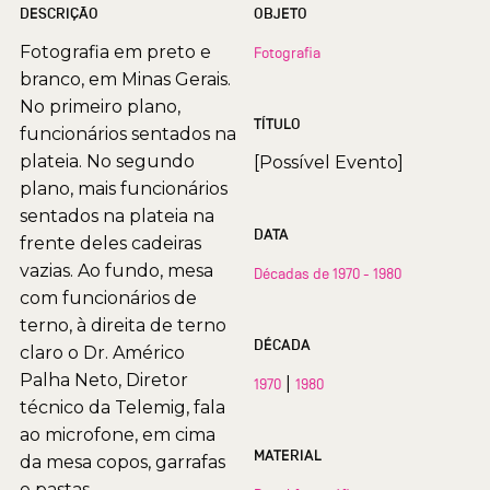
DESCRIÇÃO
OBJETO
Fotografia em preto e
Fotografia
branco, em Minas Gerais.
No primeiro plano,
TÍTULO
funcionários sentados na
plateia. No segundo
[Possível Evento]
plano, mais funcionários
sentados na plateia na
DATA
frente deles cadeiras
vazias. Ao fundo, mesa
Décadas de 1970 - 1980
com funcionários de
terno, à direita de terno
DÉCADA
claro o Dr. Américo
Palha Neto, Diretor
|
1970
1980
técnico da Telemig, fala
ao microfone, em cima
MATERIAL
da mesa copos, garrafas
e pastas.